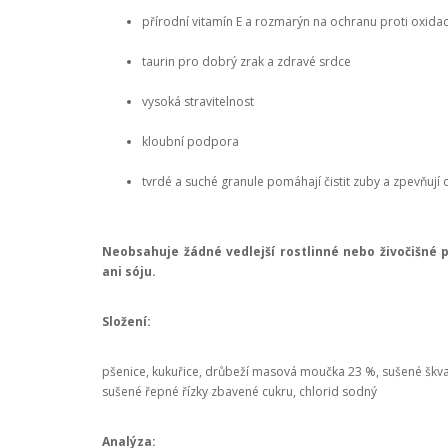
přírodní vitamín E a rozmarýn na ochranu proti oxidac
taurin pro dobrý zrak a zdravé srdce
vysoká stravitelnost
kloubní podpora
tvrdé a suché granule pomáhají čistit zuby a zpevňují
Neobsahuje žádné vedlejší rostlinné nebo živočišné 
ani sóju.
Složení:
pšenice, kukuřice, drůbeží masová moučka 23 %, sušené škvar
sušené řepné řízky zbavené cukru, chlorid sodný
Analýza: