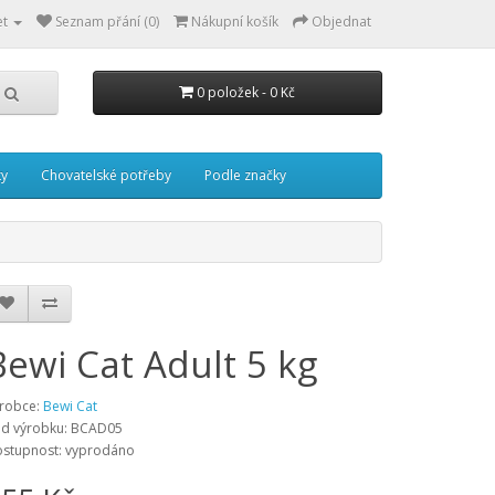
et
Seznam přání (0)
Nákupní košík
Objednat
0 položek - 0 Kč
ky
Chovatelské potřeby
Podle značky
Bewi Cat Adult 5 kg
robce:
Bewi Cat
d výrobku:
BCAD05
stupnost:
vyprodáno