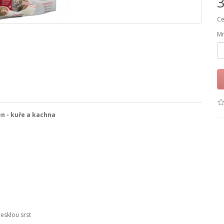
3
Ce
Mn
en - kuře a kachna
esklou srst