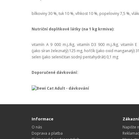
bílkoviny 30 %, tuk 10 %, vlhkost 10 %, popeloviny 7,5 %, vlák
Nutriční doplňkové látky (na 1 kg krmiva):
vitamín A 9 000 m.j./kg, vitamín D3 900 m.j./kg, vitamín 
(jako síran železnatý) 125 mg, hořčík (jako oxid manganatý) 31
selen (jako seleničitan sodný pentahydrát) 0,1 mg
Doporučené dávkování:
Informace
Zákazni
O nás
Napište 
Doprava a platba
Reklama