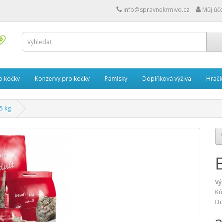
info@spravnekrmivo.cz
Můj úč
o kočky
Konzervy pro kočky
Pamlsky
Doplňková výživa
Hrač
5 kg
Vý
Kó
Do