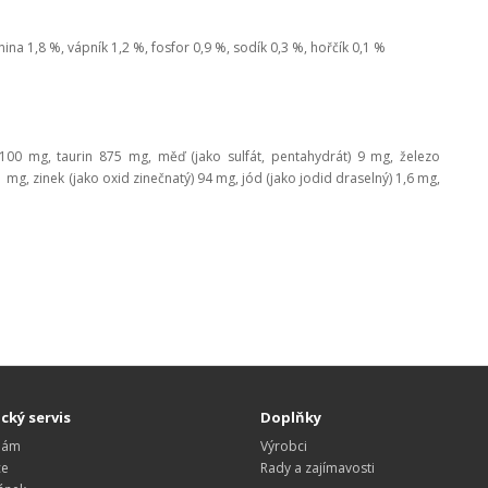
nina 1,8 %, vápník 1,2 %, fosfor 0,9 %, sodík 0,3 %, hořčík 0,1 %
E 100 mg, taurin 875 mg, měď (jako sulfát, pentahydrát) 9 mg, železo
 mg, zinek (jako oxid zinečnatý) 94 mg, jód (jako jodid draselný) 1,6 mg,
cký servis
Doplňky
nám
Výrobci
ce
Rady a zajímavosti