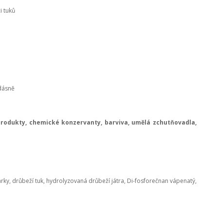
i tuků
 dásně
produkty, chemické konzervanty, barviva, umělá zchutňovadla,
ky, drůbeží tuk, hydrolyzovaná drůbeží játra, Di-fosforečnan vápenatý,