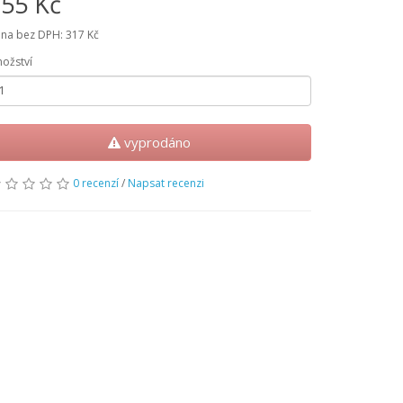
55 Kč
na bez DPH:
317 Kč
ožství
vyprodáno
0 recenzí
/
Napsat recenzi