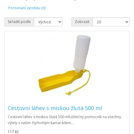
Porovnání výrobku (0)
Seřadit podle
Zobrazit
Cestovní láhev s miskou žlutá 500 ml
Cestovní láhev s miskou žlutá 500 mlUžitečný pomocník na všechny
výlety s vašim čtyřnohým kamarádem...
117 Kč