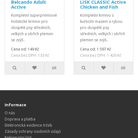
Belcando Adult
LISK CLASSIC Active
Active
Chicken and Fish
Kompletní superprémiové
Kompletní krmivo s
holistické krmivo pro
kuřecím masem a rybou
dospělé psy středních,
pro dospělé psy
velkých a obřích plemen
středních, velkých i obřích
se zvýš..
plemen se zvýš..
Cena od: 149 Kč
Cena od: 1 597 Kč
Cena bez DPH: 133 Kč
Cena bez DPH: 1 426 Kč
Informace
O nás
Doprava a platba
Elektronická evidence tržeb
Zásady ochrany osobních údajů
Reklamační řád