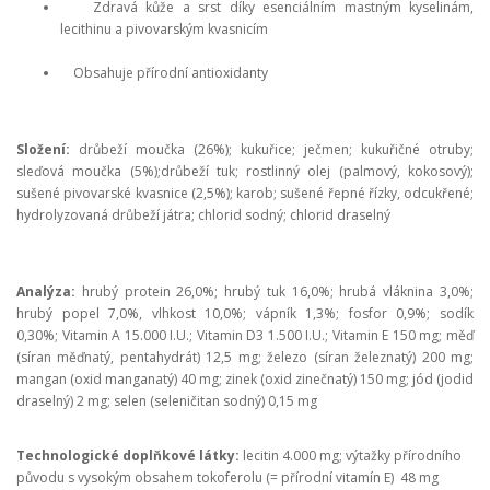
Zdravá kůže a srst díky esenciálním mastným kyselinám,
lecithinu a pivovarským kvasnicím
Obsahuje přírodní antioxidanty
Složení:
drůbeží moučka (26%); kukuřice; ječmen; kukuřičné otruby;
sleďová moučka (5%);drůbeží tuk; rostlinný olej (palmový, kokosový);
sušené pivovarské kvasnice (2,5%); karob; sušené řepné řízky, odcukřené;
hydrolyzovaná drůbeží játra; chlorid sodný; chlorid draselný
Analýza:
hrubý protein 26,0%; hrubý tuk 16,0%; hrubá vláknina 3,0%;
hrubý popel 7,0%, vlhkost 10,0%; vápník 1,3%; fosfor 0,9%; sodík
0,30%; Vitamin A 15.000 I.U.; Vitamin D3 1.500 I.U.; Vitamin E 150 mg; měď
(síran měďnatý, pentahydrát) 12,5 mg; železo (síran železnatý) 200 mg;
mangan (oxid manganatý) 40 mg; zinek (oxid zinečnatý) 150 mg; jód (jodid
draselný) 2 mg; selen (seleničitan sodný) 0,15 mg
Technologické doplňkové látky:
lecitin 4.000 mg; výtažky přírodního
původu s vysokým obsahem tokoferolu (= přírodní vitamín E) 48 mg