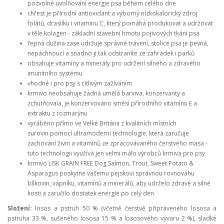
pozvolné uvolňování energie psa během celého dne
chřest je přírodní antioxidant a výborný nízkokalorický zdroj
folátů, draslíku i vitaminu C, který pomáhá produkovat a udržovat
v těle kolagen - základní stavební hmotu pojivových tkání psa
řepná dužina zase udržuje správné trávení, stolice psa je pevná,
nepáchnoucí a snadno ji tak odstraníte ze zahrádek i parků
obsahuje vitamíny a minerály pro udržení silného a zdravého
imunitního systému
vhodné i pro psy s citlivým zažíváním
krmivo neobsahuje žádná umělá barviva, konzervanty a
zchutňovala, je konzervováno směsí přírodního
vitamínu E a
extraktu z rozmarýnu
vyráběno přímo ve Velké Británii z kvalitních místních
surovin pomocí ultramoderní technologie, která zaručuje
zachování živin a vitamínů ze zpracovávaného čerstvého masa -
tuto technologii využívá jen velmi málo výrobců krmiva pro psy
krmivo LISK GRAIN FREE Dog Salmon, Trout, Sweet Potato &
Asparagus poskytne vašemu pejskovi správnou rovnováhu
bílkovin, vápníku, vitamínů a minerálů, aby udrželo zdravé a silné
kosti a zaručilo dostatek energie po celý den
Složení:
losos a pstruh 50 % (včetně čerstvě připraveného lososa a
pstruha 33 %, sušeného lososa 15 % a lososového vývaru 2 %), sladké