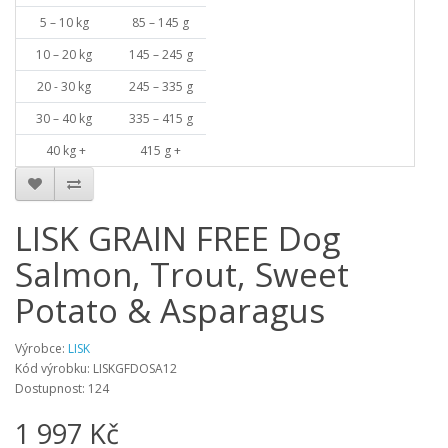
5 – 10 kg
85 – 145 g
10 – 20 kg
145 – 245 g
20 - 30 kg
245 – 335 g
30 – 40 kg
335 – 415 g
40 kg +
415 g +
LISK GRAIN FREE Dog
Salmon, Trout, Sweet
Potato & Asparagus
Výrobce:
LISK
Kód výrobku:
LISKGFDOSA12
Dostupnost:
124
1 997 Kč