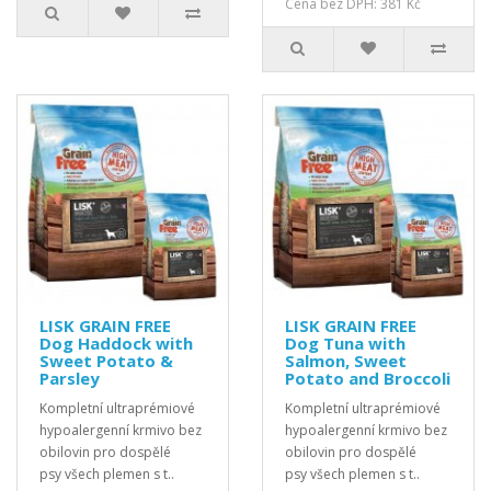
Cena bez DPH: 381 Kč
LISK GRAIN FREE
LISK GRAIN FREE
Dog Haddock with
Dog Tuna with
Sweet Potato &
Salmon, Sweet
Parsley
Potato and Broccoli
Kompletní ultraprémiové
Kompletní ultraprémiové
hypoalergenní krmivo bez
hypoalergenní krmivo bez
obilovin pro dospělé
obilovin pro dospělé
psy všech plemen s t..
psy všech plemen s t..