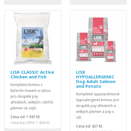
LISK CLASSIC Active
LISK
Chicken and Fish
HYPOALLERGENIC
Dog Adult Salmon
Kompletní krmivo s
and Potato
kuřecím masem a rybou
Kompletní superprémiové
pro dospělé psy
hypoalergenní krmivo pro
středních, velkých i obřích
dospělé psy středních a
plemen se zvýš..
velkých plemen a psy s
Cena od: 1 597 Kč
citl..
Cena bez DPH: 1 426 Kč
Cena od: 427 Kč