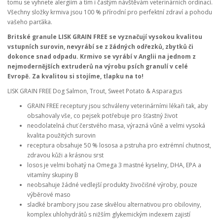
tomu se vyhnete alergiím a tím i častým návštěvám veterinárních ordinací.
Všechny složky krmiva jsou 100 % přírodní pro perfektní zdraví a pohodu
vašeho parťáka.
Britské granule LISK GRAIN FREE se vyznačují vysokou kvalitou
vstupních surovin, nevyrábí se z žádných odřezků, zbytků či
dokonce snad odpadu. Krmivo se vyrábí v Anglii na jednom z
nejmodernějších extruderů na výrobu psích granulí v celé
Evropě. Za kvalitou si stojíme, tlapku na to!
LISK GRAIN FREE Dog Salmon, Trout, Sweet Potato & Asparagus
GRAIN FREE receptury jsou schváleny veterinárními lékaři tak, aby
obsahovaly vše, co pejsek potřebuje pro šťastný život
neodolatelná chuť čerstvého masa, výrazná vůně a velmi vysoká
kvalita použitých surovin
receptura obsahuje 50 % lososa a pstruha pro extrémní chutnost,
zdravou kůži a krásnou srst
losos je velmi bohatý na Omega 3 mastné kyseliny, DHA, EPA a
vitamíny skupiny B
neobsahuje žádné vedlejší produkty živočišné výroby, pouze
výběrové maso
sladké brambory
jsou zase skvělou alternativou pro obiloviny,
komplex uhlohydrátů s nižším glykemickým indexem zajistí