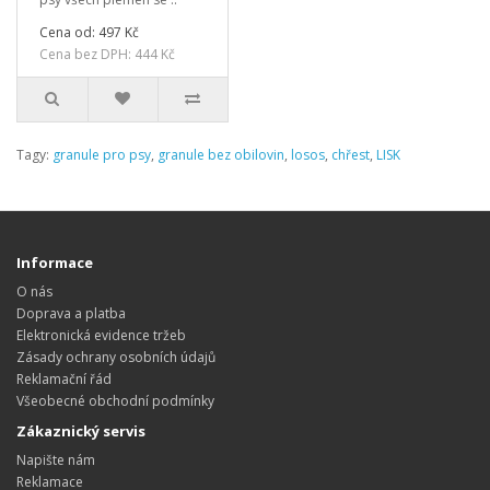
Cena od: 497 Kč
Cena bez DPH: 444 Kč
Tagy:
granule pro psy
,
granule bez obilovin
,
losos
,
chřest
,
LISK
Informace
O nás
Doprava a platba
Elektronická evidence tržeb
Zásady ochrany osobních údajů
Reklamační řád
Všeobecné obchodní podmínky
Zákaznický servis
Napište nám
Reklamace