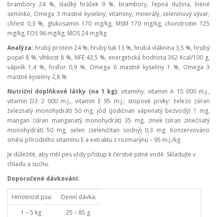
brambory 24 %, sladký hrášek 9 %, brambory, řepná dužina, lněné
semínko, Omega 3 mastné kyseliny, vitaminy, minerály, zeleninový vývar,
chřest 0,3 %, glukosamin 170 mg/kg, MSM 170 mg/kg, chondroitin 125
mg/kg, FOS 96 mg/kg, MOS 24 mg/kg
Analýza:
hrubý protein 24 %, hrubý tuk 13 %, hrubá vláknina 3,5 %, hrubý
popel 8 %, vlhkost 8 %, NFE 43,5 %, energetická hodnota 362 Kcal/100 g,
vápník 1,4 %, fosfor 0,9 %, Omega 6 mastné kyseliny 1 %, Omega 3
mastné kyseliny 2,8 %
Nutriční doplňkové látky (na 1 kg):
v
itaminy:
vitamin A 15 000 m.j.,
vitamin D3 2 000 m.j., vitamin E 95 m.j.;
stopové prvky:
železo (síran
železnatý monohydrát) 50 mg, jód (jodičnan vápenatý bezvodý) 1 mg,
mangan (síran manganatý monohydrát) 35 mg, zinek (síran zinečnatý
monohydrát) 50 mg, selen (seleničitan sodný) 0,3 mg. Konzervováno
směsí přírodního vitamínu E a extraktu z rozmarýnu – 95 m.j./kg
Je důležité, aby měl pes vždy přístup k čerstvé pitné vodě. Skladujte v
chladu a suchu.
Doporučené dávkování:
Hmotnost psa:
Denní dávka:
1 – 5 kg
25 – 85 g