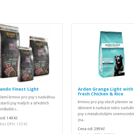
ando Finest Light
Arden Grange Light with
fresh Chicken & Rice
etní krmivo pro psy s nadváhou
Krmivo pro psy všech plemen se
starší psy malých a středních
sklonem k nadváze nebo nadváh
nSkvělá c..
psy s metabolickými onemocněn
od: 149 Kč
(na..
bez DPH: 133 Kč
Cena od: 299 Kč