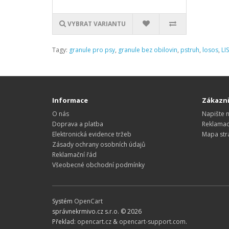
VYBRAT VARIANTU
Tagy:
granule pro psy
,
granule bez obilovin
,
pstruh
,
losos
,
LI
Informace
Zákazni
O nás
Napište 
Doprava a platba
Reklama
Elektronická evidence tržeb
Mapa str
Zásady ochrany osobních údajů
Reklamační řád
Všeobecné obchodní podmínky
Systém
OpenCart
správnekrmivo.cz s.r.o. © 2026
Překlad:
opencart.cz
&
opencart-support.com
.