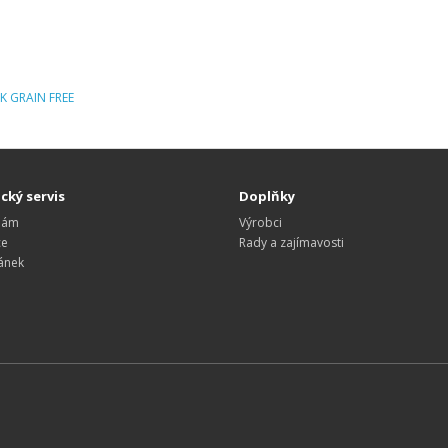
SK GRAIN FREE
cký servis
Doplňky
nám
Výrobci
ce
Rady a zajímavosti
ánek