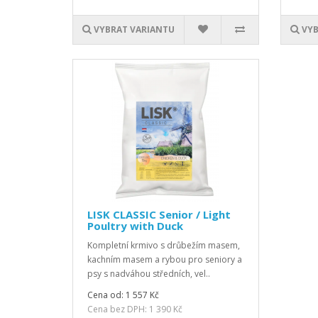
VYBRAT VARIANTU
VYB
LISK CLASSIC Senior / Light
Poultry with Duck
Kompletní krmivo s drůbežím masem,
kachním masem a rybou pro seniory a
psy s nadváhou středních, vel..
Cena od: 1 557 Kč
Cena bez DPH: 1 390 Kč