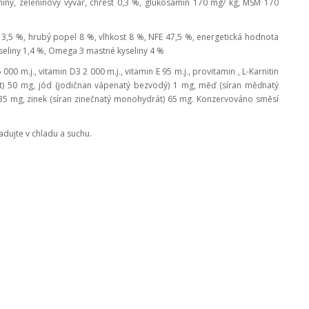
miny, zeleninový vývar, chřest 0,3 %, glukosamin 170 mg/ kg, MSM 170
 3,5 %, hrubý popel 8 %, vlhkost 8 %, NFE 47,5 %, energetická hodnota
seliny 1,4 %, Omega 3 mastné kyseliny 4 %
 000 m.j., vitamin D3 2 000 m.j., vitamin E 95 m.j., provitamin , L-Karnitin
t) 50 mg, jód (jodičnan vápenatý bezvodý) 1 mg, měď (síran měďnatý
5 mg, zinek (síran zinečnatý monohydrát) 65 mg.
Konzervováno směsí
ladujte v chladu a suchu.