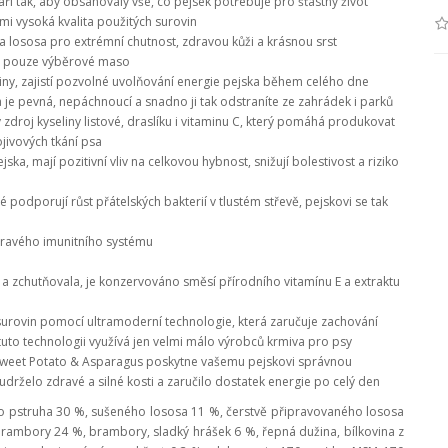
ři tak, aby obsahovaly vše, co pejsek potřebuje pro šťastný život
mi vysoká kvalita použitých surovin
a lososa pro extrémní chutnost, zdravou kůži a krásnou srst
y, pouze výběrové maso
iny,
zajistí pozvolné uvolňování energie pejska během celého dne
a je pevná, nepáchnoucí a snadno ji tak odstraníte ze zahrádek i parků
 zdroj kyseliny listové, draslíku i vitaminu C, který pomáhá produkovat
jivových tkání psa
ka, mají pozitivní vliv na celkovou hybnost, snižují bolestivost a riziko
podporují růst přátelských bakterií v tlustém střevě, pejskovi se tak
dravého imunitního systému
a zchutňovala, je konzervováno směsí přírodního
vitamínu E a extraktu
h surovin pomocí ultramoderní technologie, která zaručuje zachování
uto technologii využívá jen velmi málo výrobců krmiva pro psy
 Sweet Potato & Asparagus poskytne vašemu pejskovi správnou
udrželo zdravé a silné kosti a zaručilo dostatek energie po celý den
ho pstruha 30 %, sušeného lososa 11 %, čerstvě připravovaného lososa
brambory 24 %, brambory, sladký hrášek 6 %, řepná dužina, bílkovina z