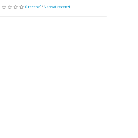
0 recenzí
/
Napsat recenzi