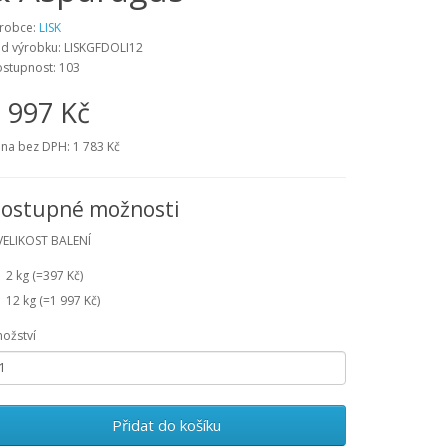
robce:
LISK
d výrobku:
LISKGFDOLI12
stupnost:
103
 997 Kč
na bez DPH:
1 783 Kč
ostupné možnosti
VELIKOST BALENÍ
2 kg (=397 Kč)
12 kg (=1 997 Kč)
ožství
Přidat do košíku