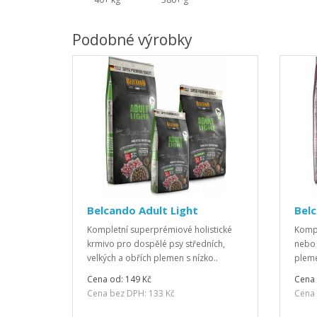
Podobné výrobky
Belcando Adult Light
Belc
Kompletní superprémiové holistické
Kompl
krmivo pro dospělé psy středních,
nebo 
velkých a obřích plemen s nízko..
pleme
Cena od: 149 Kč
Cena 
Cena bez DPH: 133 Kč
Cena 