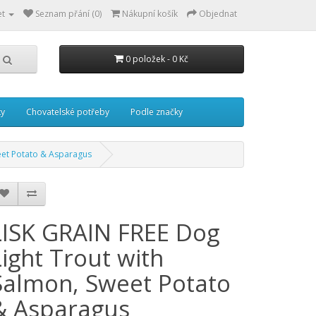
et
Seznam přání (0)
Nákupní košík
Objednat
0 položek - 0 Kč
ky
Chovatelské potřeby
Podle značky
weet Potato & Asparagus
LISK GRAIN FREE Dog
Light Trout with
Salmon, Sweet Potato
& Asparagus