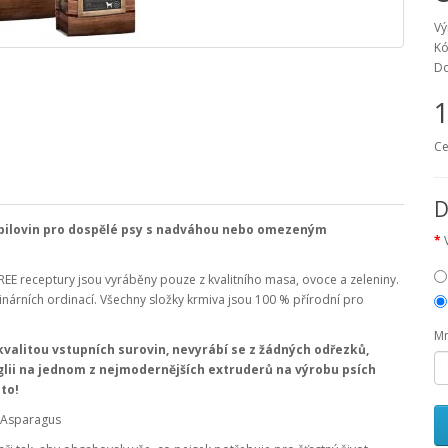
Vý
Kó
Do
1
Ce
D
bilovin pro dospělé psy s nadváhou nebo omezeným
EE receptury jsou vyráběny pouze z kvalitního masa, ovoce a zeleniny.
inárních ordinací. Všechny složky krmiva jsou 100 % přírodní pro
Mn
kvalitou vstupních surovin, nevyrábí se z žádných odřezků,
glii na jednom z nejmodernějších extruderů na výrobu psích
 to!
& Asparagus