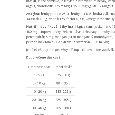
hrášku, lněné semínko, bílkovina z brambor, minerály, vita
mg/kg, chondroitin 125 mg/kg, FOS 96 mg/kg, MOS 24 mg/kg
Analýza:
hrubý protein 25 %, hrubý tuk 8 %, hrubá vláknina
340 kcal/ 100g, vápník 1 %, fosfor 0,9 %, Omega 6 mastné ky
Nutriční doplňkové látky (na 1 kg):
v
itaminy:
vitamin A 15
480 mg; stopové prvky: železo (síran železnatý monohydrá
pentahydrát) 5 mg, mangan (síran manganatý monohydrát) 3
přírodního vitamínu E a extraktu z rozmarýnu – 95 m.j./kg.
Je důležité, aby měl pes vždy přístup k čerstvé pitné vodě. Sk
Doporučené dávkování:
Hmotnost psa:
Denní dávka:
1 - 5 kg
25 - 80 g
5 - 10 kg
80 - 135 g
10 - 20 kg
135 -225 g
20 - 30 kg
225 - 305 g
30 - 40 kg
305 - 380 g
40+ kg
380+ g