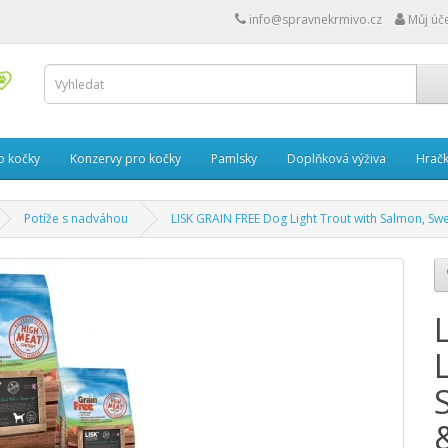
info@spravnekrmivo.cz
Můj úč
o kočky
Konzervy pro kočky
Pamlsky
Doplňková výživa
Hrač
Potíže s nadváhou
LISK GRAIN FREE Dog Light Trout with Salmon, S