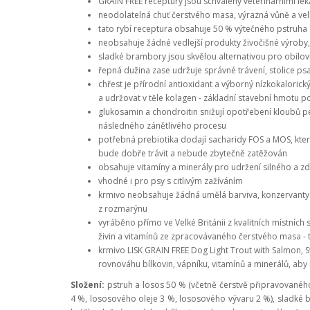
GRAIN FREE receptury jsou schváleny veterinárními léka
neodolatelná chuť čerstvého masa, výrazná vůně a vel
tato rybí receptura obsahuje 50 % výtečného pstruha 
neobsahuje žádné vedlejší produkty živočišné výrob
sladké brambory
jsou skvělou alternativou pro obilov
řepná dužina zase udržuje správné trávení, stolice ps
chřest je přírodní antioxidant a výborný nízkokalorický
a udržovat v těle kolagen - základní stavební hmotu po
glukosamin a chondroitin snižují opotřebení kloubů pejs
následného zánětlivého procesu
potřebná prebiotika dodají sacharidy FOS a MOS, které 
bude dobře trávit a nebude zbytečně zatěžován
obsahuje vitamíny a minerály pro udržení silného a z
vhodné i pro psy s citlivým zažíváním
krmivo neobsahuje žádná umělá barviva, konzervanty 
z rozmarýnu
vyráběno přímo ve Velké Británii z kvalitních místníc
živin a vitamínů ze zpracovávaného čerstvého masa - t
krmivo LISK GRAIN FREE Dog Light Trout with Salmon,
rovnováhu bílkovin, vápníku, vitamínů a minerálů, aby 
Složení:
p
struh a losos 50 % (včetně čerstvě připravované
4 %, lososového oleje 3 %, lososového vývaru 2 %), sladké 