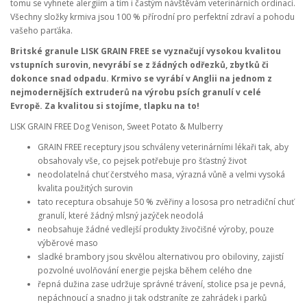
tomu se vyhnete alergiím a tím i častým návštěvám veterinárních ordinací.
Všechny složky krmiva jsou 100 % přírodní pro perfektní zdraví a pohodu
vašeho parťáka.
Britské granule LISK GRAIN FREE se vyznačují vysokou kvalitou
vstupních surovin, nevyrábí se z žádných odřezků, zbytků či
dokonce snad odpadu. Krmivo se vyrábí v Anglii na jednom z
nejmodernějších extruderů na výrobu psích granulí v celé
Evropě. Za kvalitou si stojíme, tlapku na to!
LISK GRAIN FREE Dog Venison, Sweet Potato & Mulberry
GRAIN FREE receptury jsou schváleny veterinárními lékaři tak, aby
obsahovaly vše, co pejsek potřebuje pro šťastný život
neodolatelná chuť čerstvého masa, výrazná vůně a velmi vysoká
kvalita použitých surovin
tato receptura obsahuje 50 % zvěřiny a lososa pro netradiční chuť
granulí, které žádný mlsný jazýček neodolá
neobsahuje žádné vedlejší produkty živočišné výroby, pouze
výběrové maso
sladké brambory
jsou skvělou alternativou pro obiloviny,
zajistí
pozvolné uvolňování energie pejska během celého dne
řepná dužina zase udržuje správné trávení, stolice psa je pevná,
nepáchnoucí a snadno ji tak odstraníte ze zahrádek i parků