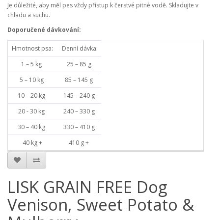
Je důležité, aby měl pes vždy přístup k čerstvé pitné vodě. Skladujte v
chladu a suchu.
Doporučené dávkování:
Hmotnost psa:
Denní dávka:
1 – 5 kg
25 – 85 g
5 – 10 kg
85 – 145 g
10 – 20 kg
145 – 240 g
20 - 30 kg
240 – 330 g
30 – 40 kg
330 – 410 g
40 kg +
410 g +
LISK GRAIN FREE Dog
Venison, Sweet Potato &