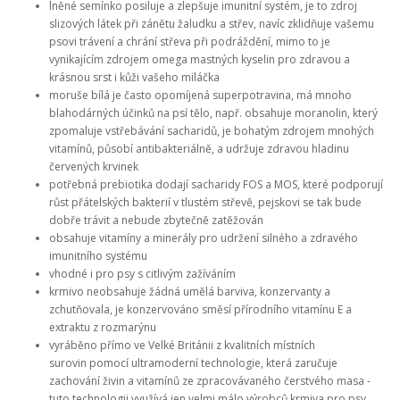
lněné semínko posiluje a zlepšuje imunitní systém, je to zdroj
slizových látek při zánětu žaludku a střev, navíc zklidňuje vašemu
psovi trávení a chrání střeva při podráždění, mimo to je
vynikajícím zdrojem omega mastných kyselin pro zdravou a
krásnou srst i kůži vašeho miláčka
moruše bílá je často opomíjená superpotravina, má mnoho
blahodárných účinků na psí tělo, např. obsahuje moranolin, který
zpomaluje vstřebávání sacharidů, je bohatým zdrojem mnohých
vitamínů, působí antibakteriálně, a udržuje zdravou hladinu
červených krvinek
potřebná prebiotika dodají sacharidy FOS a MOS, které podporují
růst přátelských bakterií v tlustém střevě, pejskovi se tak bude
dobře trávit a nebude zbytečně zatěžován
obsahuje vitamíny a minerály pro udržení silného a zdravého
imunitního systému
vhodné i pro psy s citlivým zažíváním
krmivo neobsahuje žádná umělá barviva, konzervanty a
zchutňovala, je konzervováno směsí přírodního
vitamínu E a
extraktu z rozmarýnu
vyráběno přímo ve Velké Británii z kvalitních místních
surovin pomocí ultramoderní technologie, která zaručuje
zachování živin a vitamínů ze zpracovávaného čerstvého masa -
tuto technologii využívá jen velmi málo výrobců krmiva pro psy