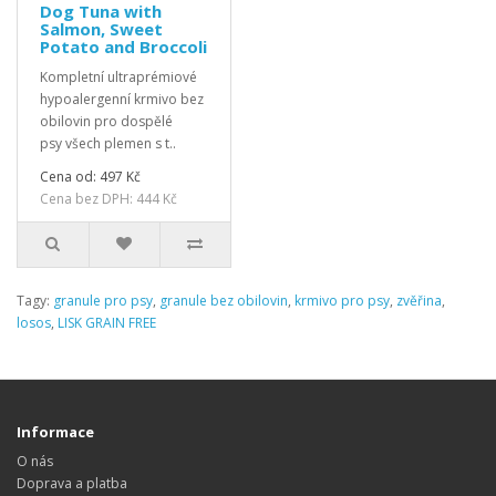
Dog Tuna with
Salmon, Sweet
Potato and Broccoli
Kompletní ultraprémiové
hypoalergenní krmivo bez
obilovin pro dospělé
psy všech plemen s t..
Cena od: 497 Kč
Cena bez DPH: 444 Kč
Tagy:
granule pro psy
,
granule bez obilovin
,
krmivo pro psy
,
zvěřina
,
losos
,
LISK GRAIN FREE
Informace
O nás
Doprava a platba