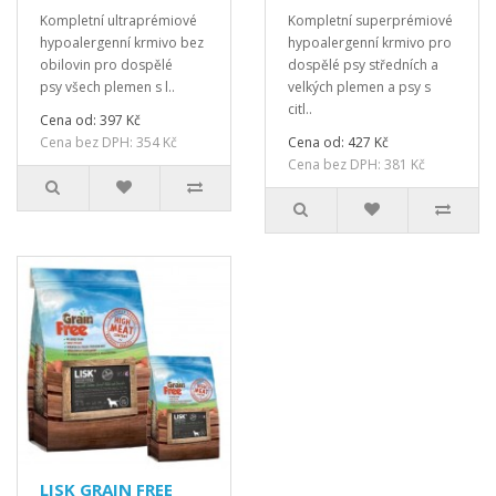
Kompletní ultraprémiové
Kompletní superprémiové
hypoalergenní krmivo bez
hypoalergenní krmivo pro
obilovin pro dospělé
dospělé psy středních a
psy všech plemen s l..
velkých plemen a psy s
citl..
Cena od: 397 Kč
Cena bez DPH: 354 Kč
Cena od: 427 Kč
Cena bez DPH: 381 Kč
LISK GRAIN FREE