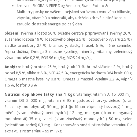
krmivo LISK GRAIN FREE Dog Venison, Sweet Potato &
Mulberry poskytne vašemu pejskovi správnou rovnováhu bílkovin,
vápníku, vitamínů a minerálů, aby udrželo zdravé a silné kosti a
zaručilo dostatek energie po celý den
Složení:
zvěřina a losos 50 % (včetně čerstvě připravované zvěřiny 26 %,
sušeného lososa 19 %, lososového oleje 2,5 %, lososového vývaru 2,5 %),
sladké brambory 27 %, brambory, sladký hrášek 6 %, lněné semínko,
řepná dužina, Omega 3 mastné kyseliny, minerály, vitaminy, zeleninový
vývar, moruše 0,2 %, FOS 96 mg/kg, MOS 24 mg/kg
Analýza:
hrubý protein 25 %, hrubý tuk 13 %, hrubá vláknina 3 %, hrubý
popel 8,5 %, vlhkost 8 %, NFE 42,5 %, energetická hodnota 364 kcal/100 g,
Omega 6 mastné kyseliny 0.8 %, Omega 3 mastné kyseliny 2,2 %, vápník
1,6 %, fosfor 0,8 %
Nutriční doplňkové látky (na 1 kg):
v
itaminy:
vitamin A 15 000 m.j.,
vitamin D3 2 000 m.j., vitamin E 95 m.j.;stopové prvky: železo (síran
železnatý monohydrát) 50 mg, jód (jodičnan vápenatý bezvodý) 1 mg,
měď (síran měďnatý pentahydrát) 12 mg, mangan (síran manganatý
monohydrát) 35 mg, zinek (síran zinečnatý monohydrát) 50 mg, selen
(seleničitan sodný) 0,3 mg. . Konzervováno směsí přírodního vitamínu E a
extraktu z rozmarýnu – 95 m.j./kg.