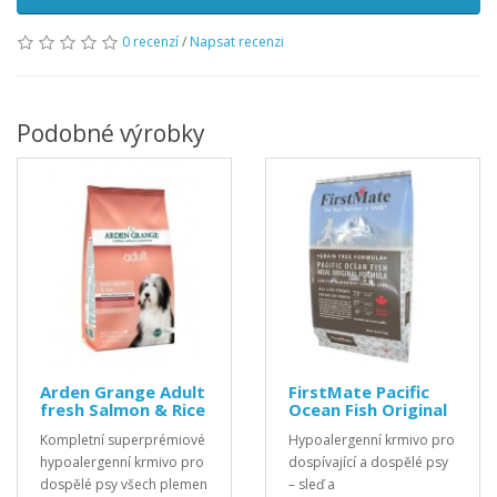
0 recenzí
/
Napsat recenzi
Podobné výrobky
Arden Grange Adult
FirstMate Pacific
fresh Salmon & Rice
Ocean Fish Original
Kompletní superprémiové
Hypoalergenní krmivo pro
hypoalergenní krmivo pro
dospívající a dospělé psy
dospělé psy všech plemen
– sleď a