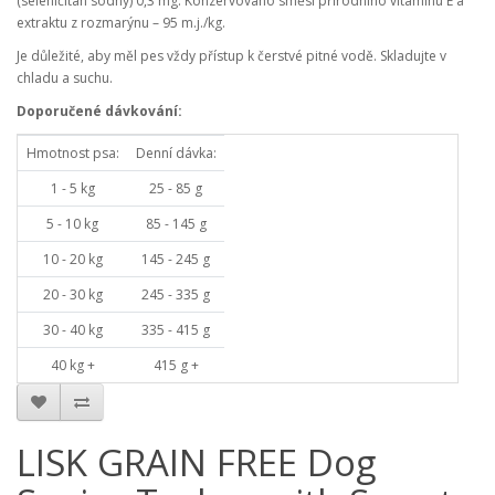
(seleničitan sodný) 0,3 mg. Konzervováno směsí přírodního vitamínu E a
extraktu z rozmarýnu – 95 m.j./kg.
Je důležité, aby měl pes vždy přístup k čerstvé pitné vodě. Skladujte v
chladu a suchu.
Doporučené dávkování:
Hmotnost psa:
Denní dávka:
1 - 5 kg
25 - 85 g
5 - 10 kg
85 - 145 g
10 - 20 kg
145 - 245 g
20 - 30 kg
245 - 335 g
30 - 40 kg
335 - 415 g
40 kg +
415 g +
LISK GRAIN FREE Dog