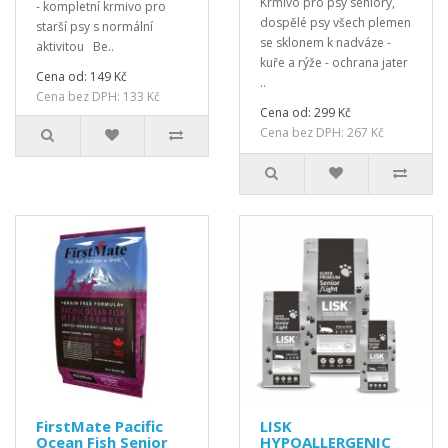
Krmivo pro psy seniory,
- kompletní krmivo pro
dospělé psy všech plemen
starší psy s normální
se sklonem k nadváze -
aktivitou Be..
kuře a rýže - ochrana jater
Cena od: 149 Kč
..
Cena bez DPH: 133 Kč
Cena od: 299 Kč
Cena bez DPH: 267 Kč
FirstMate Pacific
LISK
Ocean Fish Senior
HYPOALLERGENIC