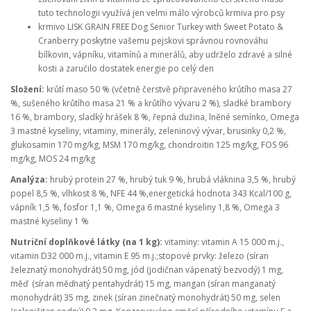
tuto technologii využívá jen velmi málo výrobců krmiva pro psy
krmivo LISK GRAIN FREE Dog Senior Turkey with Sweet Potato &
Cranberry poskytne vašemu pejskovi správnou rovnováhu
bílkovin, vápníku, vitamínů a minerálů, aby udrželo zdravé a silné
kosti a zaručilo dostatek energie po celý den
Složení:
krůtí maso 50 % (včetně čerstvě připraveného krůtího masa 27
%, sušeného krůtího masa 21 % a krůtího vývaru 2 %), sladké brambory
16 %, brambory, sladký hrášek 8 %, řepná dužina, lněné semínko, Omega
3 mastné kyseliny, vitaminy, minerály, zeleninový vývar, brusinky 0,2 %,
glukosamin 170 mg/kg, MSM 170 mg/kg, chondroitin 125 mg/kg, FOS 96
mg/kg, MOS 24 mg/kg
Analýza:
hrubý protein 27 %, hrubý tuk 9 %, hrubá vláknina 3,5 %, hrubý
popel 8,5 %, vlhkost 8 %, NFE 44 %,energetická hodnota 343 Kcal/100 g,
vápník 1,5 %, fosfor 1,1 %, Omega 6 mastné kyseliny 1,8 %, Omega 3
mastné kyseliny 1 %
Nutriční doplňkové látky (na 1 kg):
vitaminy: vitamin A 15 000 m.j.,
vitamin D32 000 m.j., vitamin E 95 m.j.;stopové prvky: železo (síran
železnatý monohydrát) 50 mg, jód (jodičnan vápenatý bezvodý) 1 mg,
měď (síran měďnatý pentahydrát) 15 mg, mangan (síran manganatý
monohydrát) 35 mg, zinek (síran zinečnatý monohydrát) 50 mg, selen