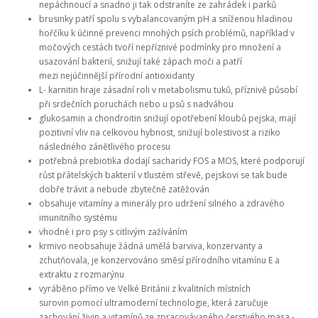
nepáchnoucí a snadno ji tak odstraníte ze zahrádek i parků
brusinky patří spolu s vybalancovaným pH a sníženou hladinou
hořčíku k účinné prevenci mnohých psích problémů, například v
močových cestách tvoří nepříznivé podmínky pro množení a
usazování bakterií, snižují také zápach moči a patří
mezi nejúčinnější přírodní antioxidanty
L-
karnitin hraje zásadní roli v metabolismu tuků, příznivě působí
při srdečních poruchách nebo u psů s nadváhou
glukosamin a chondroitin snižují opotřebení kloubů pejska, mají
pozitivní vliv na celkovou hybnost, snižují bolestivost a riziko
následného zánětlivého procesu
potřebná prebiotika dodají sacharidy FOS a MOS, které podporují
růst přátelských bakterií v tlustém střevě, pejskovi se tak bude
dobře trávit a nebude zbytečně zatěžován
obsahuje vitamíny a minerály pro udržení silného a zdravého
imunitního systému
vhodné i pro psy s citlivým zažíváním
krmivo neobsahuje žádná umělá barviva, konzervanty a
zchutňovala, je konzervováno směsí přírodního
vitamínu E a
extraktu z rozmarýnu
vyráběno přímo ve Velké Británii z kvalitních místních
surovin pomocí ultramoderní technologie, která zaručuje
zachování živin a vitamínů ze zpracovávaného čerstvého masa -