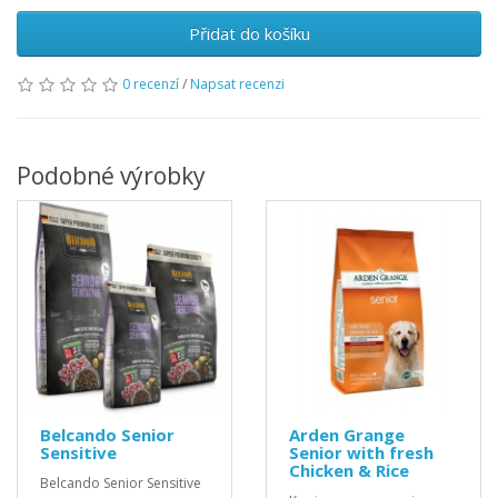
Přidat do košíku
0 recenzí
/
Napsat recenzi
Podobné výrobky
Belcando Senior
Arden Grange
Sensitive
Senior with fresh
Chicken & Rice
Belcando Senior Sensitive