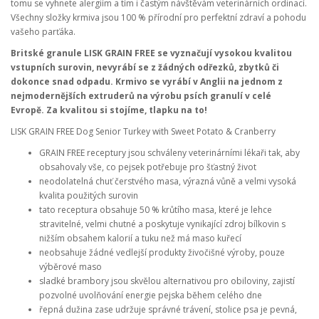
tomu se vyhnete alergiím a tím i častým návštěvám veterinárních ordinací.
Všechny složky krmiva jsou 100 % přírodní pro perfektní zdraví a pohodu
vašeho parťáka.
Britské granule LISK GRAIN FREE se vyznačují vysokou kvalitou
vstupních surovin, nevyrábí se z žádných odřezků, zbytků či
dokonce snad odpadu. Krmivo se vyrábí v Anglii na jednom z
nejmodernějších extruderů na výrobu psích granulí v celé
Evropě. Za kvalitou si stojíme, tlapku na to!
LISK GRAIN FREE Dog Senior Turkey with Sweet Potato & Cranberry
GRAIN FREE receptury jsou schváleny veterinárními lékaři tak, aby
obsahovaly vše, co pejsek potřebuje pro šťastný život
neodolatelná chuť čerstvého masa, výrazná vůně a velmi vysoká
kvalita použitých surovin
tato receptura obsahuje
50 % krůtího masa, které je lehce
stravitelné, velmi chutné a poskytuje vynikající zdroj bílkovin s
nižším obsahem kalorií a tuku než má maso kuřecí
neobsahuje žádné vedlejší produkty živočišné výroby, pouze
výběrové maso
sladké brambory
jsou skvělou alternativou pro obiloviny,
zajistí
pozvolné uvolňování energie pejska během celého dne
řepná dužina zase udržuje správné trávení, stolice psa je pevná,