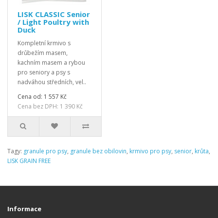
LISK CLASSIC Senior
/ Light Poultry with
Duck
Kompletní krmivo s
drůbežím masem,
kachním masem a rybou
pro seniory a psy s
nadváhou středních, vel..
Cena od: 1 557 Kč
Cena bez DPH: 1 390 Kč
Tagy:
granule pro psy
,
granule bez obilovin
,
krmivo pro psy
,
senior
,
krůta
,
LISK GRAIN FREE
Informace