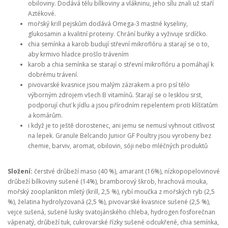
obiloviny. Dodává tělu bílkoviny a vlákninu, jeho sílu znali už staří
Aztékové.
mořský krill pejskům dodává Omega-3 mastné kyseliny,
glukosamin a kvalitní proteiny. Chrání buňky a vyživuje srdíčko.
chia semínka a karob budují střevní mikroflóru a starají se o to,
aby krmivo hladce prošlo trávením
karob a chia semínka se starají o střevní mikroflóru a pomáhají k
dobrému trávení.
pivovarské kvasnice jsou malým zázrakem a pro psí tělo
výborným zdrojem všech B vitamínů. Starají se o lesklou srst,
podporují chuť k jídlu a jsou přírodním repelentem proti klíšťatům
a komárům.
i když je to ještě dorostenec, ani jemu se nemusí vyhnout citlivost
na lepek. Granule Belcando Junior GF Poultry jsou vyrobeny bez
chemie, barviv, aromat, obilovin, sóji nebo mléčných produktů
Složení:
čerstvé drůbeží maso (40 %), amarant (16%), nízkopopelovinové
drůbeží bílkoviny sušené (14%), bramborový škrob, hrachová mouka,
mořský zooplankton mletý (krill, 2,5 %), rybí moučka z mořských ryb (2,5
%), želatina hydrolyzovaná (2,5 %), pivovarské kvasnice sušené (2,5 %),
vejce sušená, sušené lusky svatojánského chleba, hydrogen fosforečnan
vápenatý, drůbeží tuk, cukrovarské řízky sušené odcukřené, chia semínka,