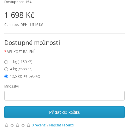
Dostupnost:
154
1 698 Kč
Cena bez DPH:
1 516 Kč
Dostupné možnosti
VELIKOST BALENÍ
1 kg (=159 Kč)
4 kg (=588 Kč)
12,5 kg (=1 698 Kč)
Množství
Přidat do košíku
0 recenzí
/
Napsat recenzi