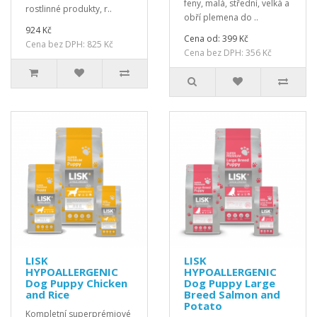
feny, malá, střední, velká a
rostlinné produkty, r..
obří plemena do ..
924 Kč
Cena od: 399 Kč
Cena bez DPH: 825 Kč
Cena bez DPH: 356 Kč
LISK
LISK
HYPOALLERGENIC
HYPOALLERGENIC
Dog Puppy Chicken
Dog Puppy Large
and Rice
Breed Salmon and
Potato
Kompletní superprémiové