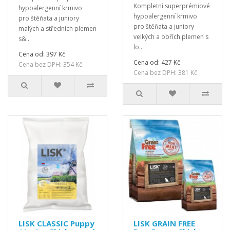
Kompletní superprémiové
hypoalergenní krmivo
hypoalergenní krmivo
pro štěňata a juniory
pro štěňata a juniory
malých a středních plemen
velkých a obřích plemen s
s&..
lo..
Cena od: 397 Kč
Cena od: 427 Kč
Cena bez DPH: 354 Kč
Cena bez DPH: 381 Kč
LISK CLASSIC Puppy
LISK GRAIN FREE