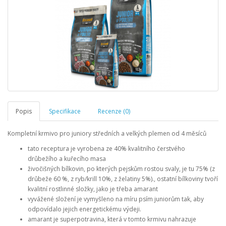
Popis
Specifikace
Recenze (0)
Kompletní krmivo pro juniory středních a velkých plemen od 4 měsíců
tato receptura je vyrobena ze 40% kvalitního čerstvého
drůbežího a kuřecího masa
živočišných bílkovin, po kterých pejskům rostou svaly, je tu 75% (z
drůbeže 60 %, z ryb/krill 10%, z želatiny 5%)., ostatní bílkoviny tvoří
kvalitní rostlinné složky, jako je třeba amarant
vyvážené složení je vymyšleno na míru psím juniorům tak, aby
odpovídalo jejich energetickému výdeji.
amarant je superpotravina, která v tomto krmivu nahrazuje