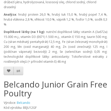
drůbeží játra, hydrolyzovaná, lososový olej, chlorid sodný, chlorid
draselný
Analýza:
hrubý protein 26,0 %, hrubý tuk 15,0 %, hrubý popel 7,4 %,
hrubá vláknina 2,8 %, vlhkost 10,0 %, vápník 1,2 %, fosfor 1,0 %, sodík 0,3
%
Doplňkové látky (na 1 kg):
nutriční doplňkové látky: vitamín A (3a672a)
15.000 m.j., vitamín D3 (E671) 1.500 m.j., vitamín E 150 mg, taurin 500 mg,
Cu (síran měďnatý pentahydrát) 12,5 mg, Fe (síran železnatý monohydrát)
200 mg, Mn (oxid manganatý) 40 mg, Zn (oxid zinečnatý) 125 mg, I
(jodičnan vápenatý bezvodý) 2 mg, Se (seleničitan sodný) 0,05 mg;
technologické doplňkové látky: antioxidanty: Tokoferolové extrakty z
rostlinných olejů (= přírodní vitamín E) 48 mg
Belcando Junior Grain Free
Poultry
Výrobce:
Belcando
Kód výrobku:
BEJU12GF