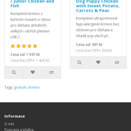
/ Junior Chicken and
Dog Puppy Chicken
Fish
with Sweet Potato,
Carrots & Peas
Kompletní krmivo s
Kompletní ultraprémiové
kuřecím masem a rybou
hypoalergenní krmivo bez
pro štěňata středních,
obilovin pro štěňata a
velkých i obřích plemen
mladé psy všech pl..
LISK C..
Cena od: 397 Kč
Cena bez DPH: 354 Kč
Cena od: 1 597 Kč
Cena bez DPH: 1 426 Kč
Tagy:
granule
,
krmivo
Informace
O nás
Doprava a platba