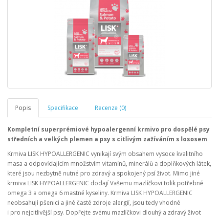
Popis
Specifikace
Recenze (0)
Kompletní superprémiové hypoalergenní krmivo pro dospělé psy
středních a velkých plemen a psy s citlivým zažíváním s lososem
Krmiva LISK HYPOALLERGENIC vynikají svým obsahem vysoce kvalitního
masa a odpovídajícím množstvím vitamínů, minerálů a doplňkových látek,
které jsou nezbytně nutné pro zdravý a spokojený psí život. Mimo jiné
krmiva LISK HYPOALLERGENIC dodají Vašemu mazlíčkovi tolik potřebné
omega 3 a omega 6 mastné kyseliny. Krmiva LISK HYPOALLERGENIC
neobsahují pšenici a jiné časté zdroje alergií, jsou tedy vhodné
i pro nejcitlivější psy. Dopřejte svému mazlíčkovi dlouhý a zdravý život