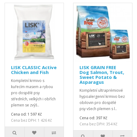
LISK CLASSIC Active
LISK GRAIN FREE
Chicken and Fish
Dog Salmon, Trout,
Sweet Potato &
Kompletní krmivo s
Asparagus
kuřecím masem a rybou
Kompletní ultraprémiové
pro dospělé psy
hypoalergenní krmivo bez
středních, velkých i obřích
obilovin pro dospělé
plemen se zvýš..
psy všech plemen s l..
Cena od: 1 597 Kč
Cena od: 397 Kč
Cena bez DPH: 1 426 Kč
Cena bez DPH: 354 Kč