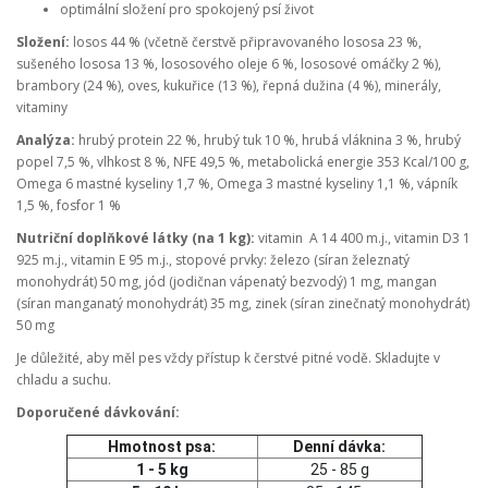
optimální složení pro spokojený psí život
Složení:
losos 44 % (včetně čerstvě připravovaného lososa 23 %,
sušeného lososa 13 %, lososového oleje 6 %, lososové omáčky 2 %),
brambory (24 %), oves, kukuřice (13 %), řepná dužina (4 %), minerály,
vitaminy
Analýza:
hrubý protein 22 %, hrubý tuk 10 %, hrubá vláknina 3 %, hrubý
popel 7,5 %, vlhkost 8 %, NFE 49,5 %, metabolická energie 353 Kcal/100 g,
Omega 6 mastné kyseliny 1,7 %, Omega 3 mastné kyseliny 1,1 %, vápník
1,5 %, fosfor 1 %
Nutriční doplňkové látky (na 1 kg):
vitamin A 14 400 m.j., vitamin D3 1
925 m.j., vitamin E 95 m.j., stopové prvky: železo (síran železnatý
monohydrát) 50 mg, jód (jodičnan vápenatý bezvodý) 1 mg, mangan
(síran manganatý monohydrát) 35 mg, zinek (síran zinečnatý monohydrát)
50 mg
Je důležité, aby měl pes vždy přístup k čerstvé pitné vodě. Skladujte v
chladu a suchu.
Doporučené dávkování:
Hmotnost psa:
Denní dávka:
1 - 5 kg
25 - 85 g