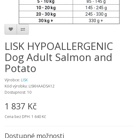
5 - 10 kg
85 - 145 g
10 - 20 kg
145 - 245 g
20 - 30 kg
245 - 330 g
30 kg +
330 g +
LISK HYPOALLERGENIC
Dog Adult Salmon and
Potato
Výrobce:
LISK
Kód výrobku:
LISKHAADSA12
Dostupnost:
10
1 837 Kč
Cena bez DPH:
1 640 Kč
Dostupné možnosti