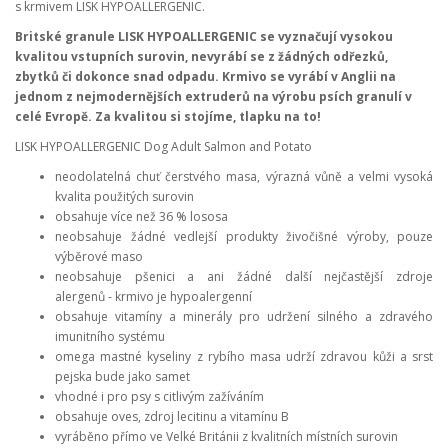
s krmivem LISK HYPOALLERGENIC.
Britské granule LISK HYPOALLERGENIC se vyznačují vysokou
kvalitou vstupních surovin, nevyrábí se z žádných odřezků,
zbytků či dokonce snad odpadu. Krmivo se vyrábí v Anglii na
jednom z nejmodernějších extruderů na výrobu psích granulí v
celé Evropě. Za kvalitou si stojíme, tlapku na to!
LISK HYPOALLERGENIC Dog Adult Salmon and Potato
neodolatelná chuť čerstvého masa, výrazná
vůně
a velmi vysoká
kvalita použitých surovin
obsahuje více než 36 % lososa
neobsahuje žádné vedlejší produkty živočišné výroby, pouze
výběrové maso
neobsahuje pšenici a ani žádné další nejčastější zdroje
alergenů - krmivo je hypoalergenní
obsahuje vitamíny a minerály pro udržení silného a zdravého
imunitního systému
omega mastné kyseliny z rybího masa udrží zdravou kůži a srst
pejska bude jako samet
vhodné i pro psy s citlivým zažíváním
obsahuje oves, zdroj lecitinu a vitamínu B
vyráběno přímo ve Velké Británii z kvalitních místních surovin