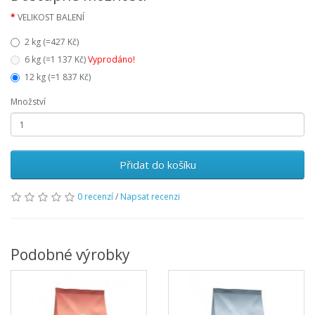
VELIKOST BALENÍ
2 kg (=427 Kč)
6 kg (=1 137 Kč)
Vyprodáno!
12 kg (=1 837 Kč)
Množství
Přidat do košíku
0 recenzí
/
Napsat recenzi
Podobné výrobky