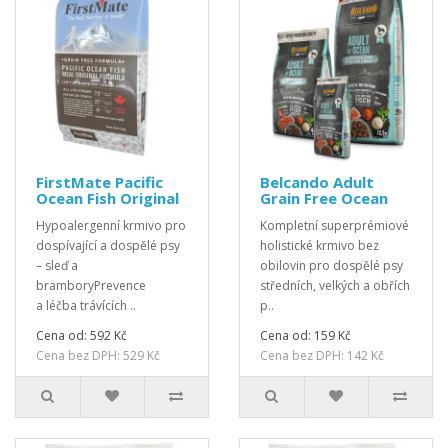
FirstMate Pacific
Belcando Adult
Ocean Fish Original
Grain Free Ocean
Hypoalergenní krmivo pro
Kompletní superprémiové
dospívající a dospělé psy
holistické krmivo bez
– sleď a
obilovin pro dospělé psy
bramboryPrevence
středních, velkých a obřích
a léčba trávících ..
p..
Cena od: 592 Kč
Cena od: 159 Kč
Cena bez DPH: 529 Kč
Cena bez DPH: 142 Kč