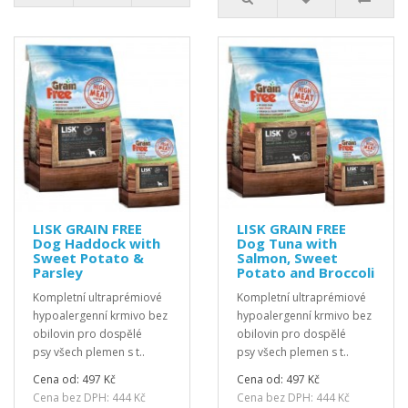
LISK GRAIN FREE
LISK GRAIN FREE
Dog Haddock with
Dog Tuna with
Sweet Potato &
Salmon, Sweet
Parsley
Potato and Broccoli
Kompletní ultraprémiové
Kompletní ultraprémiové
hypoalergenní krmivo bez
hypoalergenní krmivo bez
obilovin pro dospělé
obilovin pro dospělé
psy všech plemen s t..
psy všech plemen s t..
Cena od: 497 Kč
Cena od: 497 Kč
Cena bez DPH: 444 Kč
Cena bez DPH: 444 Kč