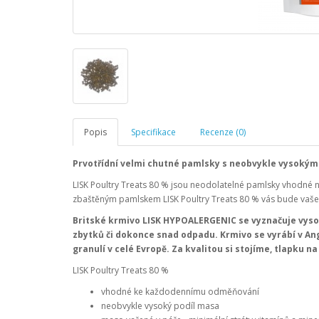
Popis
Specifikace
Recenze (0)
Prvotřídní velmi chutné pamlsky s neobvykle vysokým 
LISK Poultry Treats 80 % jsou neodolatelné pamlsky vhodné nej
zbaštěným pamlskem LISK Poultry Treats 80 % vás bude vaše č
Britské krmivo LISK HYPOALERGENIC se vyznačuje vysok
zbytků či dokonce snad odpadu. Krmivo se vyrábí v An
granulí v celé Evropě. Za kvalitou si stojíme, tlapku na
LISK Poultry Treats 80 %
vhodné ke každodennímu odměňování
neobvykle vysoký podíl masa