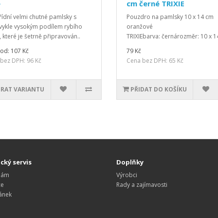
e
cm černé TRIXIE
řídní velmi chutné pamlsky s
Pouzdro na pamlsky 10 x 14 cm
ykle vysokým podílem rybího
oranžové
 které je šetrně připravován..
TRIXIEbarva: černározměr: 10 x 1
od: 107 Kč
79 Kč
bez DPH: 96 Kč
Cena bez DPH: 65 Kč
RAT VARIANTU
PŘIDAT DO KOŠÍKU
cký servis
Doplňky
nám
Výrobci
ce
Rady a zajímavosti
ánek