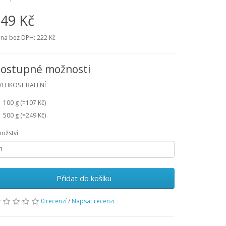
49 Kč
na bez DPH:
222 Kč
ostupné možnosti
VELIKOST BALENÍ
100 g (=107 Kč)
500 g (=249 Kč)
ožství
Přidat do košíku
0 recenzí
/
Napsat recenzi