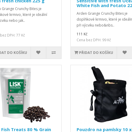
 fresh chicken 225 g
Sensitive with fresh Oce
White Fish and Potato 2
 Grange Crunchy Bites je
Arden Grange Crunchy Bites je
kové krmivo, které je ideální
doplňkové krmivo, které je ideáln
cviku nebo jak..
při výcviku nebo&nbs..
111 Kč
bez DPH: 77 Kč
Cena bez DPH: 99 Kč
DAT DO KOŠÍKU
PŘIDAT DO KOŠÍKU
 Fish Treats 80 % Grain
Pouzdro na pamlsky 10 x