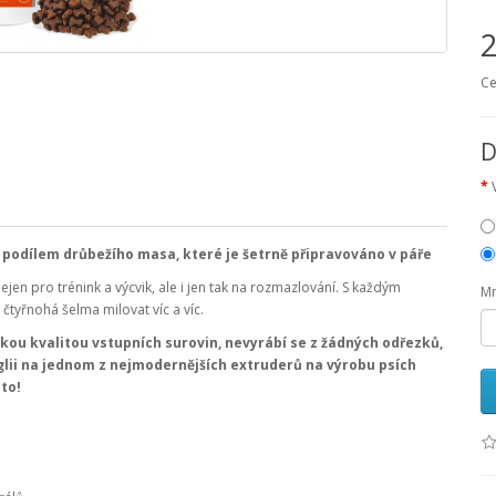
2
Ce
D
podílem drůbežího masa, které je šetrně připravováno v páře
en pro trénink a výcvik, ale i jen tak na rozmazlování. S každým
Mn
tyřnohá šelma milovat víc a víc.
ou kvalitou vstupních surovin, nevyrábí se z žádných odřezků,
glii na jednom z nejmodernějších extruderů na výrobu psích
 to!