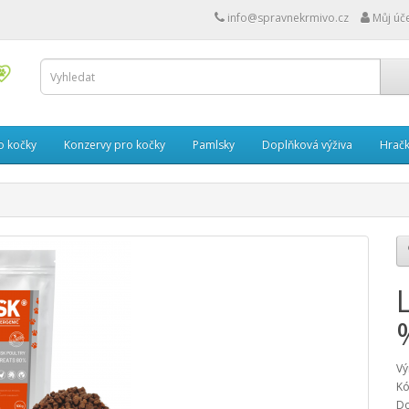
info@spravnekrmivo.cz
Můj úč
o kočky
Konzervy pro kočky
Pamlsky
Doplňková výživa
Hrač
Vý
Kó
Do