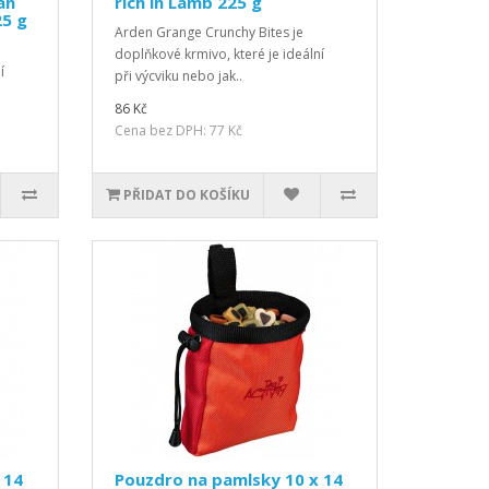
an
rich in Lamb 225 g
25 g
Arden Grange Crunchy Bites je
doplňkové krmivo, které je ideální
í
při výcviku nebo jak..
86 Kč
Cena bez DPH: 77 Kč
PŘIDAT DO KOŠÍKU
 14
Pouzdro na pamlsky 10 x 14