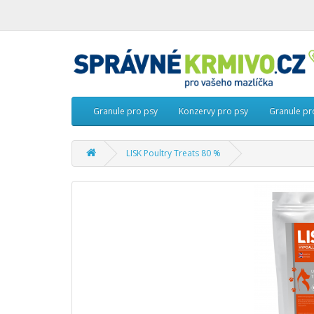
Granule pro psy
Konzervy pro psy
Granule pr
LISK Poultry Treats 80 %