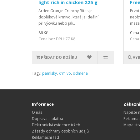
light rich in chicken 225 g
Fre
Arden Grange Crunchy Bites je
Prvot
doplňkové krmivo, které je ideální
neobv
při výcviku nebo jak..
masa,
86 Kč
Cena 
Cena bez DPH: 77 Kč
Cena 
PŘIDAT DO KOŠÍKU
VYB
Tagy:
pamlsky
,
krmivo
,
odměna
Informace
Zákazni
O nás
Napište 
Doprava a platba
Reklama
Elektronická evidence tržeb
Mapa str
Zásady ochrany osobních údajů
Reklamační řád