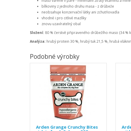
maso vařené v páře - minimální ztráty vitamínů a mine
bílkoviny z jednoho druhu masa - z drůbeže
neobsahuje konzervační látky ani zchutňovadla
vhodné i pro citlivé mazlíky
znovu uzavíratelný obal
Složení:
80 % čerstvě připraveného drůbežího maso (34 % kuře
Analýza:
hrubý protein 30 %, hrubý tuk 21,5 %, hrubá vlákni
Podobné výrobky
Arden Grange Crunchy Bites
Ard