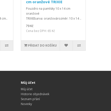
cm oranžové TRIXIE
Pouzdro na pamlsky 10 x 14 cm
oranžové
4 cm..
TRIXIEbarva: oranžovározměr: 10 x 14 ..
79 Kč
Cena bez DPH: 65 Kč
PŘIDAT DO KOŠÍKU
Můj účet
Můj účet
Historie objednávek
Seznam přání
Novinky