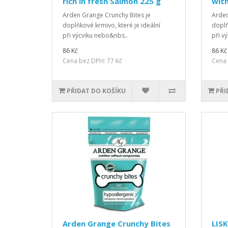
rich in fresh Salmon 225 g
with
Arden Grange Crunchy Bites je
Arden
doplňkové krmivo, které je ideální
doplň
při výcviku nebo&nbs..
při vý
86 Kč
86 Kč
Cena bez DPH: 77 Kč
Cena 
PŘIDAT DO KOŠÍKU
PŘI
Arden Grange Crunchy Bites
LISK