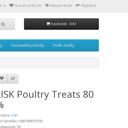
et
Seznam přání (0)
Nákupní košík
Objednat
0 položek - 0 Kč
ky
Chovatelské potřeby
Podle značky
LISK Poultry Treats 80
%
robce:
LISK
d výrobku:
LISKPAMPO500
stupnost:
50